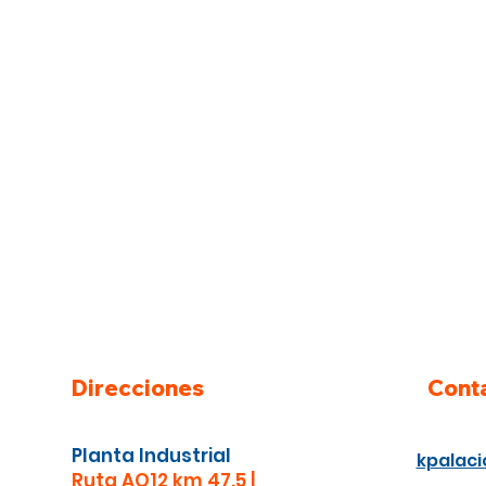
Direcciones
Cont
Planta Industrial
kpalac
​Ruta AO12 km 47.5 |