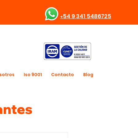
54 9 341 5486725
+
sotros
Iso 9001
Contacto
Blog
antes