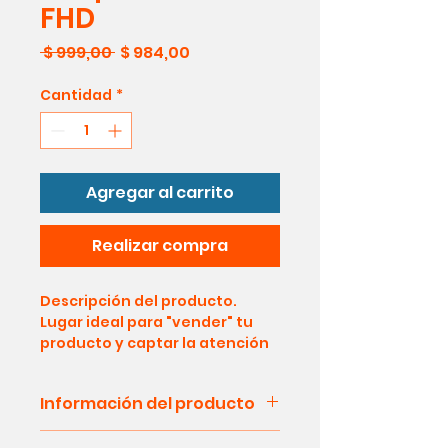
FHD
Precio
Precio
 $ 999,00 
$ 984,00
de
oferta
Cantidad
*
Agregar al carrito
Realizar compra
Descripción del producto.
Lugar ideal para "vender" tu
producto y captar la atención
del comprador. Describe tu
producto de forma clara y
Información del producto
precisa. Usa palabras únicas.
Escribe tu propia descripción
Detalle del producto. Lugar