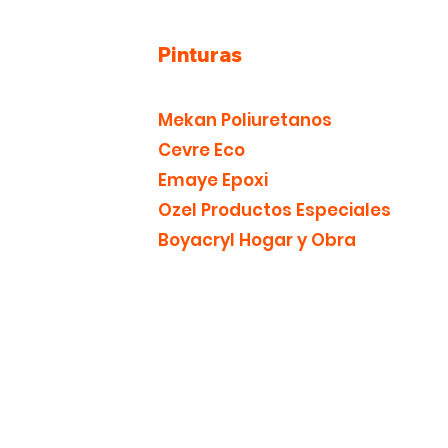
ar confianza y garantizar que
pren con seguridad.
Pinturas
Mekan Poliuretanos
Cevre Eco
Emaye Epoxi
Ozel Productos Especiales
Boyacryl Hogar y Obra