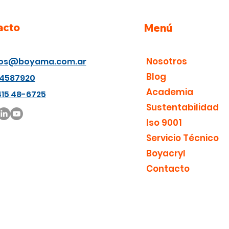
manera de gener
tus clientes com
acto
Menú
Nosotros
ios@boyama.com.ar
Blog
 4587920
Academia
415 48-6725
Sustentabilidad
Iso 9001
Servicio Técnico
Boyacryl
Contacto