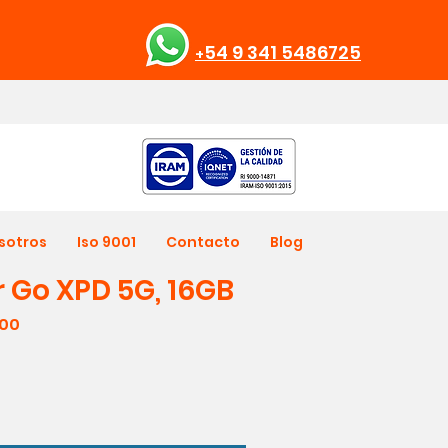
54 9 341 5486725
+
sotros
Iso 9001
Contacto
Blog
r Go XPD 5G, 16GB
Precio
,00
de
oferta